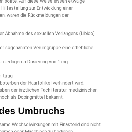
en sollte. Auf diese Weise lassen etwaige
ilfestellung zur Entwicklung einer
ten, waren die Rückmeldungen der
iner Abnahme des sexuellen Verlangens (Libido)
der sogenannten Verumgruppe eine erhebliche
r niedrigeren Dosierung von 1 mg.
 tätig.
sterben der Haarfollikel verhindert wird.
ben der ärztlichen Fachliteratur, medizinischen
 noch als Dopingmittel bekannt.
n des Umbruchs
tsame Wechselwirkungen mit Finasterid sind nicht
unehmen oder Maschinen zu bedienen,