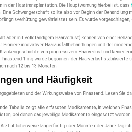
on in der Haartransplantation. Die Hauptwarnung hierbei ist, dass
. Eine Schwangerschaft sollte also vor Beginn der Behandlung 
fängnisverhütung gewährleistet sein. Es wurde vorgeschlagen,
ht aber mit vollständigem Haarverlust) können von einer Behand
er Pioniere innovativer Haarausfallbehandlungen und der modernen
n Krankengeschichte von progressivem Haarverlust und keinerlei 
 Finasterid 1 mg wurde begonnen, der Haarverlust stabilisierte
tion nach 12 bis 13 Monaten.
ungen und Häufigkeit
gsgebieten und der Wirkungsweise von Finasterid. Lesen Sie da
nde Tabelle zeigt alle erfassten Medikamente, in welchen Finaste
ieten, bei denen das jeweilige Medikamente eingesetzt werden 
Arzt üblicherweise längerfristig über Monate oder Jahre täglic