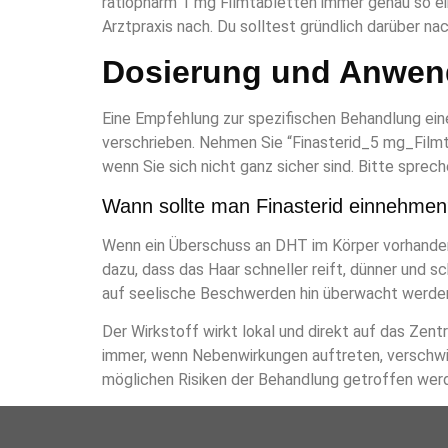
ratiopharm 1 mg Filmtabletten immer genau so ein,
Arztpraxis nach. Du solltest gründlich darüber na
Dosierung und Anwe
Eine Empfehlung zur spezifischen Behandlung ein
verschrieben. Nehmen Sie “Finasterid_5 mg_Filmt
wenn Sie sich nicht ganz sicher sind. Bitte spre
Wann sollte man Finasterid einnehme
Wenn ein Überschuss an DHT im Körper vorhanden is
dazu, dass das Haar schneller reift, dünner und 
auf seelische Beschwerden hin überwacht werde
Der Wirkstoff wirkt lokal und direkt auf das Ze
immer, wenn Nebenwirkungen auftreten, verschwind
möglichen Risiken der Behandlung getroffen wer