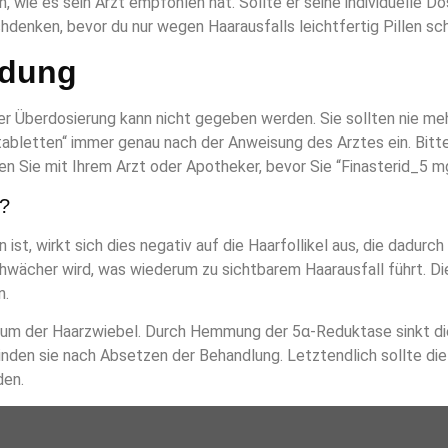
 wie es sein Arzt empfohlen hat. Sollte er seine individuelle Do
chdenken, bevor du nur wegen Haarausfalls leichtfertig Pillen sc
ndung
er Überdosierung kann nicht gegeben werden. Sie sollten nie me
abletten“ immer genau nach der Anweisung des Arztes ein. Bitte
chen Sie mit Ihrem Arzt oder Apotheker, bevor Sie “Finasterid_5 
n?
t, wirkt sich dies negativ auf die Haarfollikel aus, die dadurch
schwächer wird, was wiederum zu sichtbarem Haarausfall führt. Di
n.
ntrum der Haarzwiebel. Durch Hemmung der 5α-Reduktase sinkt d
en sie nach Absetzen der Behandlung. Letztendlich sollte die E
den.