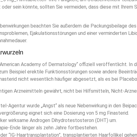
t oder sein könnte, sollten Sie vermeiden, dass diese mit Ihrem
Nebenwirkungen beachten Sie außerdem die Packungsbeilage des j
problemen, Ejakulationsstörungen und einer verminderten Libido
nnahmedauer.
rwurzeln
e American Academy of Dermatology“ offiziell veröffentlicht. 
zum Beispiel erektile Funktionsstörungen sowie andere Beeinträc
sterid nicht wesentlich häufiger abgesetzt, als es bei Placebo
tigen Arzneimitteln gewährt, nicht bei Hilfsmitteln, Nicht-Arzne
tel-Agentur wurde „Angst“ als neue Nebenwirkung in den Beipa
vergrößerung eignet sich eine Dosierung von 5 mg Finasterid.
rker wirksame Androgen Dihydrotestosteron (DHT) um.
ie-Ende länger als zehn Jahre fortbestehen.
der “IG-Haartransplantation”, transplantierten Haarfollikel geh