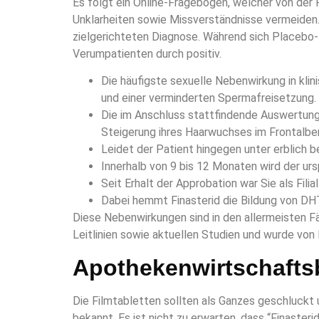
Es folgt ein Online-Fragebogen, welcher von der 
Unklarheiten sowie Missverständnisse vermeiden.
zielgerichteten Diagnose. Während sich Placebo
Verumpatienten durch positiv.
Die häufigste sexuelle Nebenwirkung in klin
und einer verminderten Spermafreisetzung.
Die im Anschluss stattfindende Auswertun
Steigerung ihres Haarwuchses im Frontalber
Leidet der Patient hingegen unter erblich b
Innerhalb von 9 bis 12 Monaten wird der urs
Seit Erhalt der Approbation war Sie als Fili
Dabei hemmt Finasterid die Bildung von DHT
Diese Nebenwirkungen sind in den allermeisten Fä
Leitlinien sowie aktuellen Studien und wurde von
Apothekenwirtschaftsb
Die Filmtabletten sollten als Ganzes geschluckt 
bekannt. Es ist nicht zu erwarten, dass “Finaste