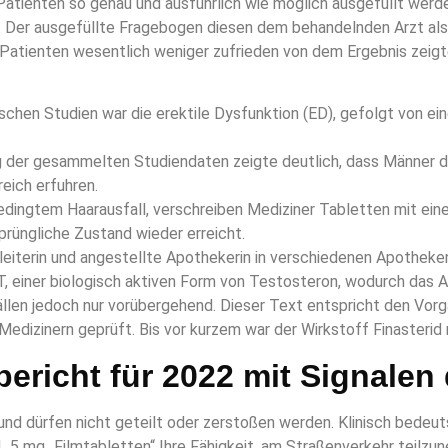
Patienten so genau und ausführlich wie möglich ausgefüllt werd
 Der ausgefüllte Fragebogen diesen dem behandelnden Arzt als H
-Patienten wesentlich weniger zufrieden von dem Ergebnis zeig
ischen Studien war die erektile Dysfunktion (ED), gefolgt von e
g der gesammelten Studiendaten zeigte deutlich, dass Männer 
eich erfuhren.
edingtem Haarausfall, verschreiben Mediziner Tabletten mit eine
prüngliche Zustand wieder erreicht.
alleiterin und angestellte Apothekerin in verschiedenen Apotheken
, einer biologisch aktiven Form von Testosteron, wodurch das Ab
llen jedoch nur vorübergehend. Dieser Text entspricht den Vorga
 Medizinern geprüft. Bis vor kurzem war der Wirkstoff Finasterid
ericht für 2022 mit Signale
und dürfen nicht geteilt oder zerstoßen werden. Klinisch bedeu
rid_5 mg_Filmtabletten“ Ihre Fähigkeit, am Straßenverkehr teilz