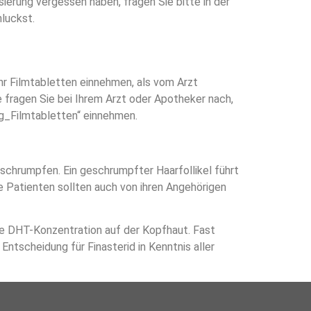
sierung vergessen haben, fragen Sie bitte in der
hluckst.
hr Filmtabletten einnehmen, als vom Arzt
 fragen Sie bei Ihrem Arzt oder Apotheker nach,
mg_Filmtabletten“ einnehmen.
 schrumpfen. Ein geschrumpfter Haarfollikel führt
e Patienten sollten auch von ihren Angehörigen
ie DHT-Konzentration auf der Kopfhaut. Fast
ntscheidung für Finasterid in Kenntnis aller