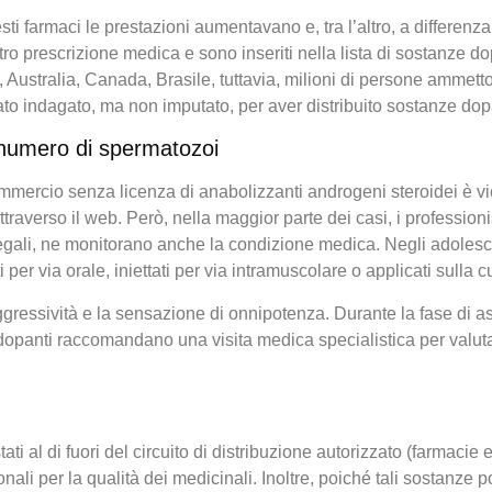
uesti farmaci le prestazioni aumentavano e, tra l’altro, a differen
tro prescrizione medica e sono inseriti nella lista di sostanze do
ti, Australia, Canada, Brasile, tuttavia, milioni di persone ammett
 indagato, ma non imputato, per aver distribuito sostanze dopanti
, numero di spermatozoi
ercio senza licenza di anabolizzanti androgeni steroidei è vietato
ttraverso il web. Però, nella maggior parte dei casi, i professioni
illegali, ne monitorano anche la condizione medica. Negli adolesce
r via orale, iniettati per via intramuscolare o applicati sulla cu
essività e la sensazione di onnipotenza. Durante la fase di ast
e dopanti raccomandano una visita medica specialistica per valutar
ati al di fuori del circuito di distribuzione autorizzato (farmacie
ionali per la qualità dei medicinali. Inoltre, poiché tali sostanze