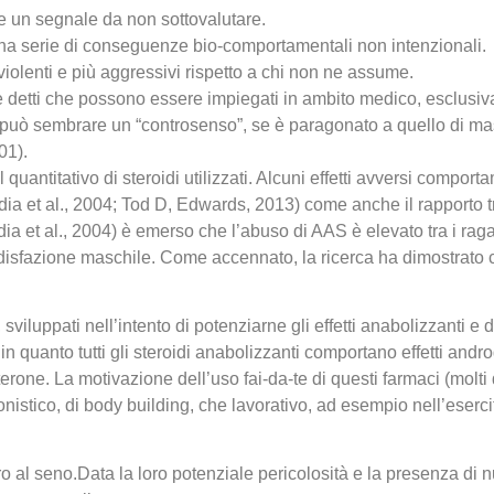
e un segnale da non sottovalutare.
na serie di conseguenze bio-comportamentali non intenzionali.
violenti e più aggressivi rispetto a chi non ne assume.
te detti che possono essere impiegati in ambito medico, esclusiv
ti, può sembrare un “controsenso”, se è paragonato a quello di ma
01).
l quantitativo di steroidi utilizzati. Alcuni effetti avversi comporta
dia et al., 2004; Tod D, Edwards, 2013) come anche il rapporto tr
dia et al., 2004) è emerso che l’abuso di AAS è elevato tra i ra
isfazione maschile. Come accennato, la ricerca ha dimostrato che
sviluppati nell’intento di potenziarne gli effetti anabolizzanti e di
 quanto tutti gli steroidi anabolizzanti comportano effetti androgen
terone. La motivazione dell’uso fai-da-te di questi farmaci (molti
istico, di body building, che lavorativo, ad esempio nell’esercito
o al seno.Data la loro potenziale pericolosità e la presenza di n