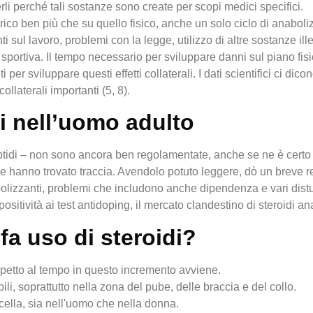
 perché tali sostanze sono create per scopi medici specifici.
trico ben più che su quello fisico, anche un solo ciclo di anab
i sul lavoro, problemi con la legge, utilizzo di altre sostanze il
sportiva. Il tempo necessario per sviluppare danni sul piano fi
 per sviluppare questi effetti collaterali. I dati scientifici ci d
llaterali importanti (5, 8).
hi nell’uomo adulto
eptidi – non sono ancora ben regolamentate, anche se ne è certo l
 ne hanno trovato traccia. Avendolo potuto leggere, dò un breve r
abolizzanti, problemi che includono anche dipendenza e vari dist
sitività ai test antidoping, il mercato clandestino di steroidi an
a uso di steroidi?
spetto al tempo in questo incremento avviene.
bili, soprattutto nella zona del pube, delle braccia e del collo.
ella, sia nell'uomo che nella donna.