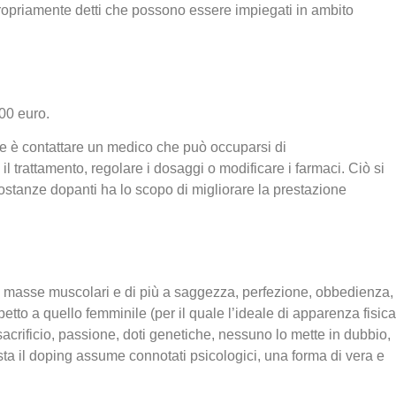
i propriamente detti che possono essere impiegati in ambito
00 euro.
 fare è contattare un medico che può occuparsi di
l trattamento, regolare i dosaggi o modificare i farmaci. Ciò si
sostanze dopanti ha lo scopo di migliorare la prestazione
le masse muscolari e di più a saggezza, perfezione, obbedienza,
etto a quello femminile (per il quale l’ideale di apparenza fisica
sacrificio, passione, doti genetiche, nessuno lo mette in dubbio,
ista il doping assume connotati psicologici, una forma di vera e