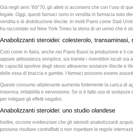
Già negli anni ’60/’70, gli atleti si accorsero che con l’uso di q
legale. Oggi, questi farmaci sono in vendita in farmacia solo die
vendita e di distribuzione illecite. In molti Paesi come Stati Uni
ha raccontato sul New York Times la storia di un uomo che è stato
Anabolizzanti steroidei: colesterolo, transaminasi
Così come in Italia, anche nei Paesi Bassi la produzione e il comm
appare abbastanza semplice, sia tramite i rivenditori locali sia a
le capacità sportive degli stessi attraverso sostanze illecite e 
delle ossa di braccia e gambe. I farmaci possono essere assunti pe
Questo consumo altalenante aumenta fortemente la carica di aggr
insonnia, irritabilità e nervosismo. Se si è fatto uso di sostanz
per mitigare gli effetti negativi.
Anabolizzanti steroidei: uno studio olandese
Inoltre, occorre evidenziare che gli steroidi anabolizzanti acquist
possono risultare contraffatti o non rispettare le regole internaz