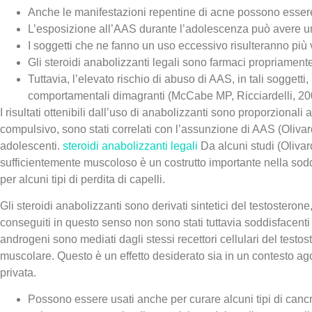
Anche le manifestazioni repentine di acne possono esser
L’esposizione all’AAS durante l’adolescenza può avere u
I soggetti che ne fanno un uso eccessivo risulteranno più 
Gli steroidi anabolizzanti legali sono farmaci propriamen
Tuttavia, l’elevato rischio di abuso di AAS, in tali sogget
comportamentali dimagranti (McCabe MP, Ricciardelli, 20
I risultati ottenibili dall’uso di anabolizzanti sono proporzionali a
compulsivo, sono stati correlati con l’assunzione di AAS (Olivar
adolescenti.
steroidi anabolizzanti legali
Da alcuni studi (Olivar
sufficientemente muscoloso è un costrutto importante nella sodd
per alcuni tipi di perdita di capelli.
Gli steroidi anabolizzanti sono derivati sintetici del testosterone, 
conseguiti in questo senso non sono stati tuttavia soddisfacenti in
androgeni sono mediati dagli stessi recettori cellulari del testos
muscolare. Questo è un effetto desiderato sia in un contesto agon
privata.
Possono essere usati anche per curare alcuni tipi di cancr