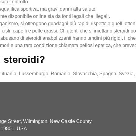
suo controllo.
qualifica sportiva, ma gravi danni alla salute.
e disponibile online sia da fonti legali che illegali.
rganismo, si ottengono guadagni più rapidi rispetto a quelli otten
cisti, capelli e pelle grassi. Gli utenti che si iniettano steroid
 abusano di steroidi anabolizzanti hanno tendini più rigidi, il ch
 tumori e una rara condizione chiamata peliosi epatica, che preve
 steroidi?
, Lituania, Lussemburgo, Romania, Slovacchia, Spagna, Svezia,
ge Street, Wilmington, New Castle County,
 19801, USA