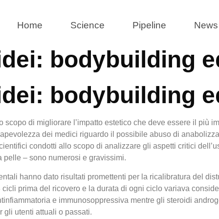
Home
Science
Pipeline
News 
dei: bodybuilding ed 
dei: bodybuilding ed 
 scopo di migliorare l’impatto estetico che deve essere il più im
nsapevolezza dei medici riguardo il possibile abuso di anabolizzan
ntifici condotti allo scopo di analizzare gli aspetti critici dell’us
a pelle – sono numerosi e gravissimi.
li hanno dato risultati promettenti per la ricalibratura del dis
cicli prima del ricovero e la durata di ogni ciclo variava consid
 antinfiammatoria e immunosoppressiva mentre gli steroidi andro
gli utenti attuali o passati.