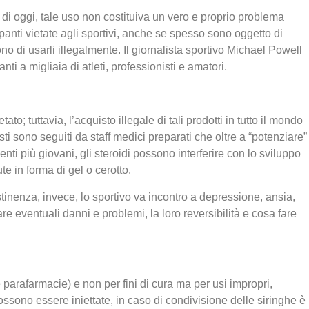
za di oggi, tale uso non costituiva un vero e proprio problema
panti vietate agli sportivi, anche se spesso sono oggetto di
ono di usarli illegalmente. Il giornalista sportivo Michael Powell
 a migliaia di atleti, professionisti e amatori.
; tuttavia, l’acquisto illegale di tali prodotti in tutto il mondo
sti sono seguiti da staff medici preparati che oltre a “potenziare”
nti più giovani, gli steroidi possono interferire con lo sviluppo
te in forma di gel o cerotto.
inenza, invece, lo sportivo va incontro a depressione, ansia,
e eventuali danni e problemi, la loro reversibilità e cosa fare
 e parafarmacie) e non per fini di cura ma per usi impropri,
 possono essere iniettate, in caso di condivisione delle siringhe è