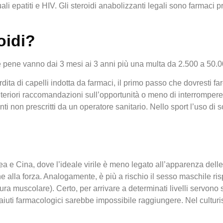
uali epatiti e HIV. Gli steroidi anabolizzanti legali sono farmac
oidi?
e pene vanno dai 3 mesi ai 3 anni più una multa da 2.500 a 50.0
 perdita di capelli indotta da farmaci, il primo passo che dovresti
teriori raccomandazioni sull’opportunità o meno di interrompere i
 non prescritti da un operatore sanitario. Nello sport l’uso di 
ea e Cina, dove l’ideale virile è meno legato all’apparenza del
e alla forza. Analogamente, è più a rischio il sesso maschile risp
ra muscolare). Certo, per arrivare a determinati livelli servono 
a aiuti farmacologici sarebbe impossibile raggiungere. Nel cultur