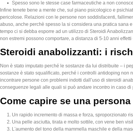
Spesso sono le stesse case farmaceutiche a non conoscerli
Infine tenete bene a mente che, sul piano psicologico e psichia
pericolose. Relazioni con le persone non soddisfacenti, falliment
abuso, anche perchè spesso la si considera una pratica sana e 
tempo ci si debba esporre ad un utilizzo di Steroidi Anabolizzanti
non estremi possono comportare, a distanza di 5-10 anni effetti co
Steroidi anabolizzanti: i risc
Non è stato imputato perché le sostanze da lui distribuite – i p
sostanze è stato squalificato, perché i controlli antidoping non
incontrare persone con problemi indotti dall’uso di steroidi an
conseguenze legali alle quali si può andare incontro in caso di po
Come capire se una persona f
Un rapido incremento di massa e forza, sproporzionato ri
Una pelle asciutta, tirata e molto sottile, con vene ben visi
L'aumento del tono della mammella maschile e della masc