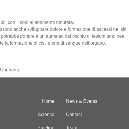
ibili con il solo allenamento naturale.
i possono anche sviluppare dolore e formazione di ascessi nei siti
e potrebbe portare a un aumento del rischio di lesioni tendinee.
de la formazione di cisti piene di sangue nell’organo.
 Ungheria.
Home
News & Events
Science
Contact
Pipeline
Team